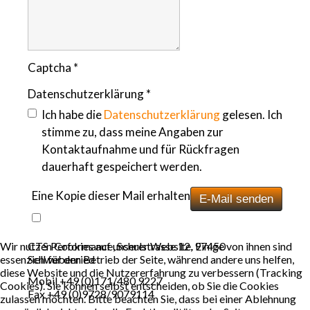
Captcha
*
Datenschutzerklärung
*
Ich habe die
Datenschutzerklärung
gelesen. Ich
stimme zu, dass meine Angaben zur
Kontaktaufnahme und für Rückfragen
dauerhaft gespeichert werden.
Eine Kopie dieser Mail erhalten
E-Mail senden
Wir nutzen Cookies auf unserer Website. Einige von ihnen sind
CTS Performance, Schulstrasse 12, 97450
essenziell für den Betrieb der Seite, während andere uns helfen,
Schwebenried
diese Website und die Nutzererfahrung zu verbessern (Tracking
Mobil +49 (0)171/480 9227
Cookies). Sie können selbst entscheiden, ob Sie die Cookies
Fax +49 (0)9728/9079114
zulassen möchten. Bitte beachten Sie, dass bei einer Ablehnung