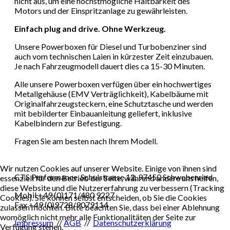
nicht aus, um eine höchstmögliche Haltbarkeit des
Motors und der Einspritzanlage zu gewährleisten.
Einfach plug and drive. Ohne Werkzeug.
Unsere Powerboxen für Diesel und Turbobenziner sind
auch vom technischen Laien in kürzester Zeit einzubauen.
Je nach Fahrzeugmodell dauert dies ca 15-30 Minuten.
Alle unsere Powerboxen verfügen über ein hochwertiges
Metallgehäuse (EMV Verträglichkeit), Kabelbäume mit
Originalfahrzeugsteckern, eine Schutztasche und werden
mit bebilderter Einbauanleitung geliefert, inklusive
Kabelbindern zur Befestigung.
Fragen Sie am besten nach Ihrem Modell.
Wir nutzen Cookies auf unserer Website. Einige von ihnen sind
CTS Performance, Schulstrasse 12, 97450 Schwebenried
essenziell für den Betrieb der Seite, während andere uns helfen,
diese Website und die Nutzererfahrung zu verbessern (Tracking
Mobil +49 (0)171/480 9227
Cookies). Sie können selbst entscheiden, ob Sie die Cookies
Fax +49 (0)9728/9079114
zulassen möchten. Bitte beachten Sie, dass bei einer Ablehnung
womöglich nicht mehr alle Funktionalitäten der Seite zur
Impressum
//
AGB
//
Datenschutzerklärung
Verfügung stehen.